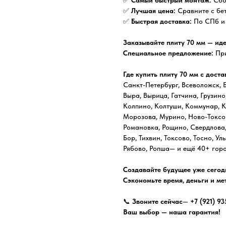
✅
Лучшая цена:
Сравните с бе
✅
Быстрая доставка:
По СПб и 
Заказывайте плиту 70 мм — ид
Специальное предложение:
При
Где купить плиту 70 мм с доста
Санкт-Петербург, Всеволожск, Б
Выра, Вырица, Гатчина, Грузино
Колпино, Колтуши, Коммунар, К
Морозова, Мурино, Ново-Токсов
Романовка, Рощино, Свердлова
Бор, Тихвин, Токсово, Тосно, У
Рябово, Ропша— и ещё 40+ горо
Создавайте будущее уже сегод
Сэкономьте время, деньги и ме
📞
Звоните сейчас
—
+7 (921) 9
Ваш выбор — наша гарантия!