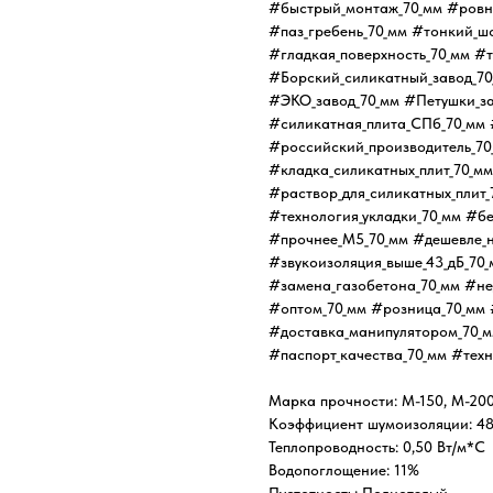
#быстрый_монтаж_70_мм #ровна
#паз_гребень_70_мм #тонкий_ш
#гладкая_поверхность_70_мм #
#Борский_силикатный_завод_7
#ЭКО_завод_70_мм #Петушки_за
#силикатная_плита_СПб_70_мм 
#российский_производитель_7
#кладка_силикатных_плит_70_мм
#раствор_для_силикатных_плит_
#технология_укладки_70_мм #б
#прочнее_М5_70_мм #дешевле_н
#звукоизоляция_выше_43_дБ_70_
#замена_газобетона_70_мм #не
#оптом_70_мм #розница_70_мм 
#доставка_манипулятором_70_м
#паспорт_качества_70_мм #тех
Марка прочности: М-150, М-20
Коэффициент шумоизоляции: 48
Теплопроводность: 0,50 Вт/м*С
Водопоглощение: 11%
Пустотность: Полнотелый