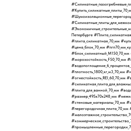
#Силикатные_пазогребневые_пл
#Купить_силикатные_плиты_70_м
#Шумоизоляционные_перегород
#Силикатные_плиты_для_межком
#Экономичные_строительные_м
Петербурге #Плита_силикатная
#плита_силикатная_70_мм #купи
#цена_блок_70_мм #пгп70_мм_ку
#блок_силикатный_М150_70_мм 
#морозостойкость_F50_70_мм #
#водопоглощение_6_процентов_
#плотность_1800_кг_м3_70_мм 
#огнестойкость_REI_60_70_мм #
#силикатная_плита_для_влажны
#плита_для_ванной_70_мм #вод
#размер_495х70х248_мм #межк
#стеновые_материалы_70_мм #с
#перегородочная_плита_70_мм 
#малоэтажное_строительство_7
#коммерческое_строительство_
#промышленные_перегородки_7