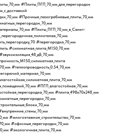
иты_70_мм #Плиты_ПГП_70_мм_для_перегородок
м_с_доставкой
ки_70_мм #Прочные_пазогребневые_плиты_70_мм
натных_перегородок_70_мм
атериалы_70_мм #Плиты_ПГП_70_мм_в_Санкт-
_перегородочная_полнотелая_70_мм
ть_перегородку_70 #перегородка_70_мм
пить #силикатная_плита_М150_70_мм
#звукоизоляция_48_дБ_70_мм
прочность_М150_силикатная_плита
70_мм #теплопроводность_0.54_70_мм
#негорючий_материал_70_мм
влагостойкая_силикатная_плита_70_мм
х_помещений_70_мм #ПГП_влагостойкая_70_мм
остойкая_перегородка_70_мм #плита_498х70х248_мм
омнатные_перегородки_70_мм
троительные_блоки_70_мм
#внутренние_стены_70_мм
0_мм #многоэтажное_строительство_70_мм
70_мм #офисные_перегородки_70_мм
0_мм #экологичная_плита_70_мм