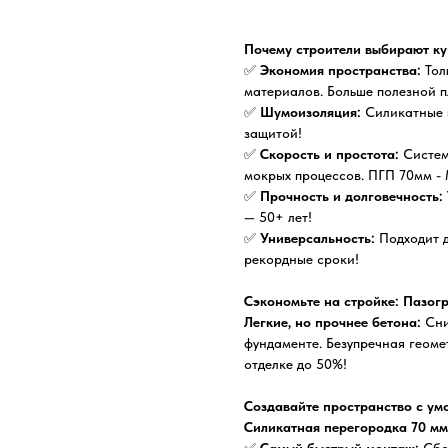
Почему строители выбирают ку
✅
Экономия пространства:
Тол
материалов. Больше полезной 
✅
Шумоизоляция:
Силикатные п
защитой!
✅
Скорость и простота:
Систем
мокрых процессов. ПГП 70мм - 
✅
Прочность и долговечность:
— 50+ лет!
✅
Универсальность:
Подходит д
рекордные сроки!
Сэкономьте на стройке: Пазог
Легкие, но прочнее бетона:
Сни
фундаменте. Безупречная геоме
отделке до 50%!
Создавайте пространство с ум
Силикатная перегородка 70 мм
✅
Самый быстрый монтаж:
Сбор