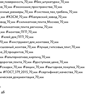
я_поверхность_70_мм #без_штукатурки_70_мм
ов_70_мм #экономия_пространства_70_мм
точные_размеры_70_мм #система_паз_гребень_70_мм
0_мм #КЗСМ_70_мм #Калужский_завод_70_мм
вод_70_мм #силикатная_плита_Москва_70_мм
#силикатная_плита_регионы_70_мм
0_мм #монтаж_ПГП_70_мм
 #клей_для_ПГП_70_мм
70_мм #инструмент_для_монтажа_70_мм
есшовный_монтаж_70_мм #лучше_гипсовых_плит_70_мм
а_20_процентов_70_мм
мм #альтернатива_кирпичу_70_мм
дорогая_плита_70_мм #доступная_цена_70_мм
#скидки_70_мм #акции_70_мм #выгодная_покупка_70_мм
м #ГОСТ_379_2015_70_мм #сертификат_качества_70_мм
ническая_документация_70_мм
0
 дБ