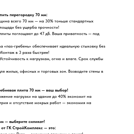
пить перегородку 70 мм:
щина всего 70 мм — на 30% тоньше стандартных
площади без ущерба прочности!
литы поглощают до 47 дБ. Ваша приватность — под
а «паз-гребень» обеспечивает идеальную стыковку без
Монтаж в 3 раза быстрее!
Устойчивость к нагрузкам, огню и влаге. Срок службы
ля жилых, офисных и торговых зон. Возводите стены в
ребневая плита 70 мм — ваш выбор!
жение нагрузки на здание до 40% экономит на
трия и отсутствие мокрых работ — экономия на
ом — выберите силикат!
 от ГК СтройКомплекс — это:
ка как Лего — экономия времени и денег!