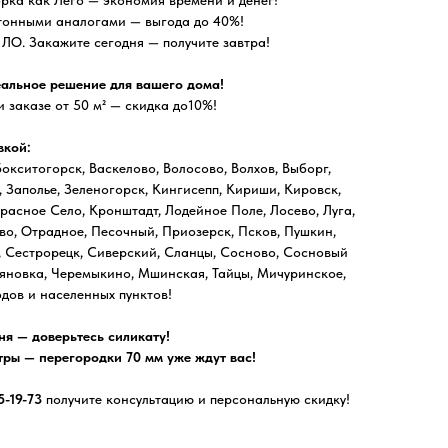
тонными аналогами — выгода до 40%!
ЛО. Закажите сегодня — получите завтра!
еальное решение для вашего дома!
 заказе от 50 м² — скидка до10%!
вкой:
окситогорск, Васкелово, Волосово, Волхов, Выборг,
, Заполье, Зеленогорск, Кингисепп, Кириши, Кировск,
расное Село, Кронштадт, Лодейное Поле, Лосево, Луга,
о, Отрадное, Песочный, Приозерск, Псков, Пушкин,
, Сестрорецк, Сиверский, Сланцы, Сосново, Сосновый
льяновка, Черемыкино, Мшинская, Тайцы, Мичуринское,
дов и населенных пунктов!
ня — доверьтесь силикату!
тры — перегородки 70 мм уже ждут вас!
35-19-73
получите консультацию и персональную скидку!