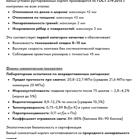
Белый угловой рустированный кирпич производится по
ГОСТ 379-2015
с
контролем на всех этапах:
Отклонения по длине и ширине:
максимум ±2 мм
Отклонения по толщине:
максимум ±3 мм
Непараллельность граней:
максимум 2 мм
Искривление рёбер и поверхностей:
максимум 3 мм
Это соответствует
первой категории качества
и обеспечивает:
Возможность
тонкошовной кладки 8–10 мм
Высокую скорость монтажа без систематической подгонки
Соблюдение проектных размеров с точностью ±5 мм
Физико-механические показатели
Лабораторные испытания по аккредитованным методикам:
Предел прочности при сжатии:
20,8–22,7 МПа (среднее 21,6 МПа при
минимуме 20 МПа)
Морозоустойчивость:
падение прочности после 75 циклов — 2,8–4,2%
(норма до 5%)
Водопоглощение:
8,9–12,2% по массе (среднее 10,3%)
Теплопроводность:
0,75–0,89 Вт/(м·К) в сухом состоянии
Паропроницаемость:
0,11 мг/(м·ч·Па)
Коэффициент отражения света:
84–88% (белизна 86–90 баллов)
Экологическая безопасность и сертификация
Белый силикатный кирпич изготавливается из
природного минерального
сырья
: