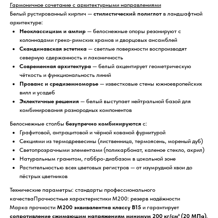
Гармоничное сочетание с архитектурными направлениями
Белый рустированный кирпич —
стилистический полиглот
в ландшафтной
архитектуре:
Неоклассицизм и ампир
— белоснежные опоры резонируют с
колоннадами греко-римских храмов и дворцовых ансамблей
Скандинавская эстетика
— светлые поверхности воспроизводят
северную сдержанность и лаконичность
Современная архитектура
— белый акцентирует геометрическую
чёткость и функциональность линий
Прованс и средиземноморье
— известковые стены южноевропейских
вилл и усадеб
Эклектичные решения
— белый выступает нейтральной базой для
комбинирования разнородных компонентов
Белоснежные столбы
безупречно комбинируются
с:
Графитовой, антрацитовой и чёрной кованой фурнитурой
Секциями из термодревесины (лиственница, термоясень, мореный дуб)
Светопрозрачными элементами (поликарбонат, каленое стекло, акрил)
Натуральным гранитом, габбро-диабазом в цокольной зоне
Растительностью всех цветовых регистров — от изумрудной хвои до
пёстрых цветников
Технические параметры: стандарты профессионального
качестваПрочностные характеристики М200: резерв надёжности
Марка прочности
М200 эквивалентна классу В15
и гарантирует
сопротивление сжимающим напряжениям минимум 200 кг/см² (20 МПа)
.