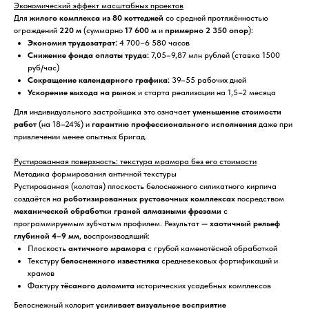
Экономический эффект масштабных проектов
Для
жилого комплекса из 80 коттеджей
со средней протяжённостью
ограждений
220 м
(суммарно
17 600 м
и
примерно 2 350 опор
):
Экономия трудозатрат:
4 700–6 580 часов
Снижение фонда оплаты труда:
7,05–9,87 млн рублей (ставка 1500
руб/час)
Сокращение календарного графика:
39–55 рабочих дней
Ускорение выхода на рынок
и старта реализации на 1,5–2 месяца
Для индивидуального застройщика это означает
уменьшение стоимости
работ
(на 18–24%) и
гарантию профессионального исполнения
даже при
привлечении менее опытных бригад.
Рустированная поверхность: текстура мрамора без его стоимости
Методика формирования античной текстуры
Рустированная (колотая) плоскость белоснежного силикатного кирпича
создаётся на
роботизированных рустовочных комплексах
посредством
механической обработки граней алмазными фрезами
с
программируемым зубчатым профилем. Результат —
хаотичный рельеф
глубиной 4–9 мм
, воспроизводящий:
Плоскость
античного мрамора
с грубой каменотёсной обработкой
Текстуру
белоснежного известняка
средневековых фортификаций и
храмов
Фактуру
тёсаного доломита
исторических усадебных комплексов
Белоснежный колорит
усиливает визуальное восприятие