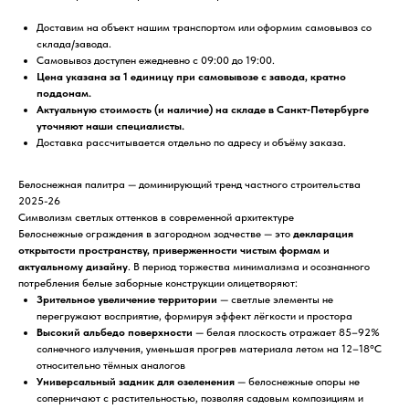
Доставим на объект нашим транспортом или оформим самовывоз со
склада/завода.
Самовывоз доступен ежедневно с 09:00 до 19:00.
Цена указана за 1 единицу при самовывозе с завода, кратно
поддонам.
Актуальную стоимость (и наличие) на складе в Санкт‑Петербурге
уточняют наши специалисты.
Доставка рассчитывается отдельно по адресу и объёму заказа.
Белоснежная палитра — доминирующий тренд частного строительства
2025-26
Символизм светлых оттенков в современной архитектуре
Белоснежные ограждения в загородном зодчестве — это
декларация
открытости пространству, приверженности чистым формам и
актуальному дизайну
. В период торжества минимализма и осознанного
потребления белые заборные конструкции олицетворяют:
Зрительное увеличение территории
— светлые элементы не
перегружают восприятие, формируя эффект лёгкости и простора
Высокий альбедо поверхности
— белая плоскость отражает 85–92%
солнечного излучения, уменьшая прогрев материала летом на 12–18°C
относительно тёмных аналогов
Универсальный задник для озеленения
— белоснежные опоры не
соперничают с растительностью, позволяя садовым композициям и