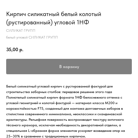
Кирпич силикатный белый колотый
(рустированный) угловой 1НФ
СИЛИКАТ ГРУПП
белый угловой СИЛИКАТ ГРУПП
35,00
р.
В корзину
Белый силикатный угловой кирпич с рустированной фактурой для
строительства заборных столбов: передовое решение этого года
Полнотелый силикатный кирпич формата 1НФ белоснежного оттенка с
угловой геометрией и колотой фактурой — материал класса М200 и
морозостойкостью F75, созданный для монтажа долговечных заборов в
стилистике современного минимализма, неоклассики и скандинавской
архитектуры. Рельефная поверхность воспроизводит текстуру античного
тёсаного мрамора, исключая необходимость декоративной отделки, а
специальная L-образная форма элементов ускоряет возведение опор на
25–30% в сравнении с традиционным кирпичом.