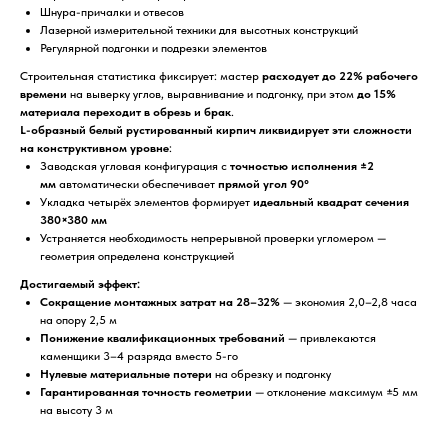
Шнура-причалки и отвесов
Лазерной измерительной техники для высотных конструкций
Регулярной подгонки и подрезки элементов
Строительная статистика фиксирует: мастер
расходует до 22% рабочего
времени
на выверку углов, выравнивание и подгонку, при этом
до 15%
материала переходит в обрезь и брак
.
L-образный белый рустированный кирпич ликвидирует эти сложности
на конструктивном уровне
:
Заводская угловая конфигурация с
точностью исполнения ±2
мм
автоматически обеспечивает
прямой угол 90°
Укладка четырёх элементов формирует
идеальный квадрат сечения
380×380 мм
Устраняется необходимость непрерывной проверки угломером —
геометрия определена конструкцией
Достигаемый эффект:
Сокращение монтажных затрат на 28–32%
— экономия 2,0–2,8 часа
на опору 2,5 м
Понижение квалификационных требований
— привлекаются
каменщики 3–4 разряда вместо 5-го
Нулевые материальные потери
на обрезку и подгонку
Гарантированная точность геометрии
— отклонение максимум ±5 мм
на высоту 3 м