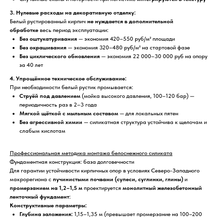
3. Нулевые расходы на декоративную отделку:
Белый рустированный кирпич
не нуждается в дополнительной
обработке
весь период эксплуатации:
Без оштукатуривания
— экономия 420–550 руб/м² площади
Без окрашивания
— экономия 320–480 руб/м² на стартовой фазе
Без циклического обновления
— экономия 22 000–30 000 руб на опору
за 40 лет
4. Упрощённое техническое обслуживание:
При необходимости белый рустик промывается:
Струёй под давлением
(мойка высокого давления, 100–120 бар) —
периодичность раз в 2–3 года
Мягкой щёткой с мыльным составом
— для локальных пятен
Без агрессивной химии
— силикатная структура устойчива к щелочам и
слабым кислотам
Профессиональная методика монтажа белоснежного силиката
Фундаментная конструкция: база долговечности
Для гарантии устойчивости кирпичных опор в условиях Северо-Западного
макрорегиона с
пучинистыми почвами (супеси, суглинки, глины)
и
промерзанием на 1,2–1,5 м
проектируется
монолитный железобетонный
ленточный фундамент
:
Конструктивные параметры:
Глубина заложения:
1,15–1,35 м (превышает промерзание на 100–200