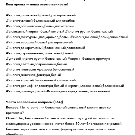
Ваш проект — наша ответственность!
#кирпич_силикатный_белый_рустированный
#кирпич_угловой_белоснежный_для_столбов
#кирпич_облицовочный_белый_полнотелый
#силикатный_кирпич_белый_колотый #кирпич_рустик_белоснежный
#кирпич_фактурный_под_мрамор_белый #кирпич_лицевой_белый_силикатный
#кирпич_заборный_белый_рустированный
#кирпич_декоративный_белоснежный_полнотелый
#кирпич_строительный_силикатный_белый
#угловой_кирпич_рустик_белоснежный #кирпич_белизна_премиум
#кирпич_светлый_современный_белый
#кирпич_имитация_мрамора_белоснежный
#кирпич_античная_фактура_белый
#кирпич_колотый_белоснежный_силикатный
#кирпич_рельефная_текстура_белый #кирпич_классический_белоснежный
#кирпич_премиум_белый #кирпич_текстура_камень_белоснежный
Часто задаваемые вопросы (FAQ)
Вопрос:
Не потеряет ли белоснежный силикатный кирпич цвет со
временем?
Ответ:
Нет, белоснежный оттенок заложен структурой материала на
молекулярном уровне и сохраняется более 50 лет благодаря природной
белизне гидросиликатов кальция, формирующихся при автоклавной
обработке.