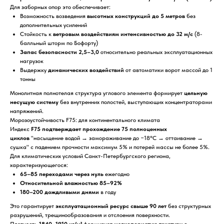
Для заборных опор это обеспечивает:
Возможность возведения
высотных конструкций до 5 метров
без
дополнительных усилений
Стойкость к
ветровым воздействиям интенсивностью до 32 м/с
(8-
балльный шторм по Бофорту)
Запас безопасности 2,5–3,0
относительно реальных эксплуатационных
нагрузок
Выдержку
динамических воздействий
от автоматики ворот массой до 1
тонны
Монолитная полнотелая структура углового элемента формирует
цельную
несущую систему
без внутренних полостей, выступающих концентраторами
напряжений.
Морозоустойчивость F75: для континентального климата
Индекс
F75 подтверждает прохождение 75 полноценных
циклов
"насыщение водой → замораживание до −18°C → оттаивание →
сушка" с падением прочности максимум 5% и потерей массы не более 5%.
Для климатических условий Санкт-Петербургского региона,
характеризующегося:
65–85 переходами через нуль
ежегодно
Относительной влажностью 85–92%
180–200 дождливыми днями
в году
Это гарантирует
эксплуатационный ресурс свыше 90 лет
без структурных
разрушений, трещинообразования и отслоения поверхности.
Плотность
1840–1910 кг/м³
формирует
мелкопористую текстуру с