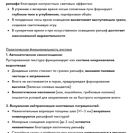
рельефа
благодаря контрастным световым эффектам:
В утреннее и вечернее время косые солнечные лучи формируют
глубокие тени в углублениях
, подчёркивая объём
В полуденные часы яркое освещение
высвечивает выступающие грани
,
создавая светотеневую игру
В сумеречное время и при искусственном освещении рельеф
достигает
максимальной выразительности
Практическая функциональность рустика
1. Автоматическое самоочищение:
Рустированная текстура функционирует как
система микроканалов
водоотвода
:
Дождевые капли стекают по граням рельефа,
вымывая пылевые
частицы и загрязнения
Влага не застаивается в порах, предупреждая формирование
высолов
(белесых солевых выцветов)
Биологические наслоения
(мох, лишайники, грибковые колонии)
лишаются условий для закрепления из-за быстрого испарения влаги
2. Визуальная нейтрализация монтажных погрешностей:
Незначительные вариации толщины шва (±1–3 мм)
визуально
нивелируются
рельефной текстурой
Минорные смещения кирпича (до 2 мм)
остаются
незаметными
благодаря хаотичному рельефу
Случайные сколы и потёртости при логистике
интегрируются в текстуру