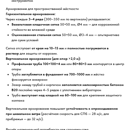
инструментом
Армирование для пространственной жёсткости
Горизонтальное армирование:
Через каждые
3–4 ряда
(300–350 мм по вертикали) укладывается:
Базальтовая кладочная сетка
50×50 мм, Ø4 мм — для коррозионной
стойкости во влажной среде
Оцинкованная стальная сетка
50×50 мм, Ø3–4 мм — альтернатива
для сухих условий
Сетка отступает
от края на 10–15 мм
и
полностью погружается в
раствор
для защиты от коррозии.
Вертикальное армирование (для опор >2,0 м):
Профильная труба 100×100×4 мм
или
80×80×3 мм
монтируется в центр
опоры
Труба
заглубляется в фундамент на 700–1000 мм
и жёстко
фиксируется анкерами
Зазор между трубой и кирпичом
заполняется мелкозернистым бетоном
В20
послойно через 4–5 рядов с уплотнением вибратором
Труба
выступает над кладкой на 60–100 мм
для крепления защитного
колпака
Вертикальное армирование повышает
устойчивость к опрокидыванию
при шквальном ветре
(расчётная скорость для СПб — 28 м/с, для
прибрежья — до 32 м/с).
Расчёт материальной потребности для строительства