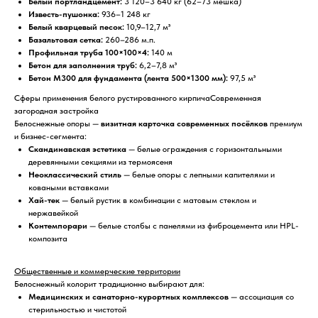
Белый портландцемент:
3 120–3 640 кг (62–73 мешка)
Известь-пушонка:
936–1 248 кг
Белый кварцевый песок:
10,9–12,7 м³
Базальтовая сетка:
260–286 м.п.
Профильная труба 100×100×4:
140 м
Бетон для заполнения труб:
6,2–7,8 м³
Бетон М300 для фундамента (лента 500×1300 мм):
97,5 м³
Сферы применения белого рустированного кирпичаСовременная
загородная застройка
Белоснежные опоры —
визитная карточка современных посёлков
премиум
и бизнес-сегмента:
Скандинавская эстетика
— белые ограждения с горизонтальными
деревянными секциями из термоясеня
Неоклассический стиль
— белые опоры с лепными капителями и
коваными вставками
Хай-тек
— белый рустик в комбинации с матовым стеклом и
нержавейкой
Контемпорари
— белые столбы с панелями из фиброцемента или HPL-
композита
Общественные и коммерческие территории
Белоснежный колорит традиционно выбирают для:
Медицинских и санаторно-курортных комплексов
— ассоциация со
стерильностью и чистотой