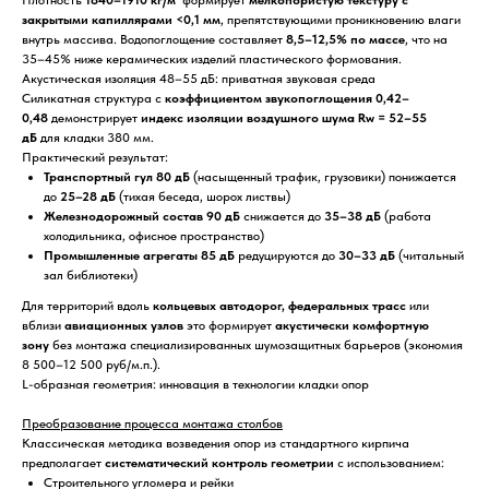
закрытыми капиллярами <0,1 мм
, препятствующими проникновению влаги
внутрь массива. Водопоглощение составляет
8,5–12,5% по массе
, что на
35–45% ниже керамических изделий пластического формования.
Акустическая изоляция 48–55 дБ: приватная звуковая среда
Силикатная структура с
коэффициентом звукопоглощения 0,42–
0,48
демонстрирует
индекс изоляции воздушного шума Rw = 52–55
дБ
для кладки 380 мм.
Практический результат:
Транспортный гул 80 дБ
(насыщенный трафик, грузовики) понижается
до
25–28 дБ
(тихая беседа, шорох листвы)
Железнодорожный состав 90 дБ
снижается до
35–38 дБ
(работа
холодильника, офисное пространство)
Промышленные агрегаты 85 дБ
редуцируются до
30–33 дБ
(читальный
зал библиотеки)
Для территорий вдоль
кольцевых автодорог, федеральных трасс
или
вблизи
авиационных узлов
это формирует
акустически комфортную
зону
без монтажа специализированных шумозащитных барьеров (экономия
8 500–12 500 руб/м.п.).
L-образная геометрия: инновация в технологии кладки опор
Преобразование процесса монтажа столбов
Классическая методика возведения опор из стандартного кирпича
предполагает
систематический контроль геометрии
с использованием:
Строительного угломера и рейки