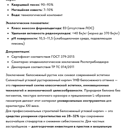
Кварцевый песок:
90–93%
Негашёная известь:
7–10%
Вода:
технологический компонент
Экологические показатели:
Класс эмиссии формальдегида:
Е0 (отсутствие ЛОС)
Удельная активность радионуклидов:
<40 Бк/кг (норма до 370 Бк/кг)
pH поверхности:
10,5–11,5 (слабощелочная среда, подавляющая
плесень)
Документация:
Сертификат соответствия ГОСТ 379-2015
Санитарно-эпидемиологическое заключение Роспотребнадзора
Декларация соответствия ТР ТС 014/2011
Заключение: белоснежный рустик как символ современной эстетики
Силикатный угловой рустированный кирпич 1НФ белоснежного оттенка —
это
гармоничный синтез классической эстетики, инновационных
технологий и экономической целесообразности
. Природная белизна без
пигментов, текстура античного мрамора и прецизионная L-образная
геометрия делают этот материал
универсальным инструментом
для
архитектуры XXI века.
Для профессиональных строителей белоснежный угловой кирпич — это
средство ускорения строительства на 28–32%
при сохранении
высочайших стандартов и снижении себестоимости. Для частных
застройщиков —
долгосрочная инвестиция в престиж и визуальную