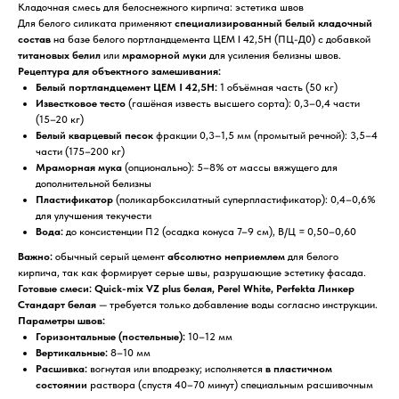
Кладочная смесь для белоснежного кирпича: эстетика швов
Для белого силиката применяют
специализированный белый кладочный
состав
на базе белого портландцемента ЦЕМ I 42,5Н (ПЦ-Д0) с добавкой
титановых белил
или
мраморной муки
для усиления белизны швов.
Рецептура для объектного замешивания:
Белый портландцемент ЦЕМ I 42,5Н:
1 объёмная часть (50 кг)
Известковое тесто
(гашёная известь высшего сорта): 0,3–0,4 части
(15–20 кг)
Белый кварцевый песок
фракции 0,3–1,5 мм (промытый речной): 3,5–4
части (175–200 кг)
Мраморная мука
(опционально): 5–8% от массы вяжущего для
дополнительной белизны
Пластификатор
(поликарбоксилатный суперпластификатор): 0,4–0,6%
для улучшения текучести
Вода:
до консистенции П2 (осадка конуса 7–9 см), В/Ц = 0,50–0,60
Важно:
обычный серый цемент
абсолютно неприемлем
для белого
кирпича, так как формирует серые швы, разрушающие эстетику фасада.
Готовые смеси:
Quick-mix VZ plus белая, Perel White, Perfekta Линкер
Стандарт белая
— требуется только добавление воды согласно инструкции.
Параметры швов:
Горизонтальные (постельные):
10–12 мм
Вертикальные:
8–10 мм
Расшивка:
вогнутая или вподрезку; исполняется
в пластичном
состоянии
раствора (спустя 40–70 минут) специальным расшивочным