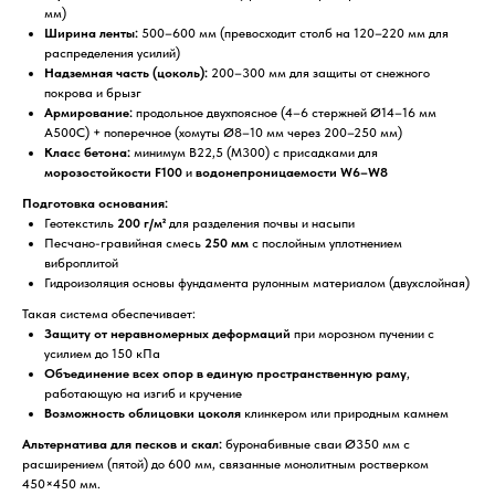
мм)
Ширина ленты:
500–600 мм (превосходит столб на 120–220 мм для
распределения усилий)
Надземная часть (цоколь):
200–300 мм для защиты от снежного
покрова и брызг
Армирование:
продольное двухпоясное (4–6 стержней Ø14–16 мм
А500С) + поперечное (хомуты Ø8–10 мм через 200–250 мм)
Класс бетона:
минимум В22,5 (М300) с присадками для
морозостойкости F100
и
водонепроницаемости W6–W8
Подготовка основания:
Геотекстиль
200 г/м²
для разделения почвы и насыпи
Песчано-гравийная смесь
250 мм
с послойным уплотнением
виброплитой
Гидроизоляция основы фундамента рулонным материалом (двухслойная)
Такая система обеспечивает:
Защиту от неравномерных деформаций
при морозном пучении с
усилием до 150 кПа
Объединение всех опор в единую пространственную раму
,
работающую на изгиб и кручение
Возможность облицовки цоколя
клинкером или природным камнем
Альтернатива для песков и скал:
буронабивные сваи Ø350 мм с
расширением (пятой) до 600 мм, связанные монолитным ростверком
450×450 мм.