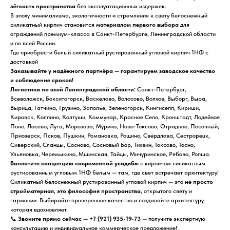
лёгкость пространства
без эксплуатационных издержек.
В эпоху минимализма, экологичности и стремления к свету белоснежный
силикатный кирпич становится
материалом первого выбора
для
ограждений премиум-класса в Санкт-Петербурге, Ленинградской области
и по всей России.
Где приобрести белый силикатный рустированный угловой кирпич 1НФ с
доставкой
Заказывайте у надёжного партнёра — гарантируем заводское качество
и соблюдение сроков!
Логистика по всей Ленинградской области:
Санкт-Петербург,
Всеволожск, Бокситогорск, Васкелово, Волосово, Волхов, Выборг, Выра,
Вырица, Гатчина, Грузино, Заполье, Зеленогорск, Кингисепп, Кириши,
Кировск, Колпино, Колтуши, Коммунар, Красное Село, Кронштадт, Лодейное
Поле, Лосево, Луга, Морозова, Мурино, Ново-Токсово, Отрадное, Песочный,
Приозерск, Псков, Пушкин, Романовка, Рощино, Свердлова, Сестрорецк,
Сиверский, Сланцы, Сосново, Сосновый Бор, Тихвин, Токсово, Тосно,
Ульяновка, Черемыкино, Мшинская, Тайцы, Мичуринское, Рябово, Ропша.
Воплотите концепцию современной усадьбы
с кирпичом силикатным
рустированным угловым 1НФ белым — там, где свет встречает архитектуру!
Силикатный белоснежный рустированный угловой кирпич — это
не просто
стройматериал, это философия пространства
, открытого свету и
гармонии. Выбирайте проверенное качество и создавайте архитектуру,
которая вдохновляет.
📞
Звоните прямо сейчас — +7 (921) 935-19-73
— получите экспертную
консультацию и индивидуальное коммерческое предложение!