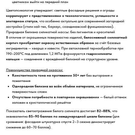
цветникам выйти на передний план
Цветопсихология утверждает: светлые фасадные решения и ограды
коррелируют с представлениями о технологичности, успешности и
элитарном статусе
, что особенно актуально для современной загородной
застройки (стили хай-тек, баухаус, скандинавский функционализм).
Природная белизна силикатной массы: без пигментов и красителей
В отличие от окрашенных поверхностно изделий,
белоснежный силикатный
кирпич приобретает окраску естественным образом
за счёт базовых
ингредиентов — кварца и извести. При автоклавной термообработке при
190–200°C под давлением 1,2 МПа формируются
гидросиликаты
кальция
— соединения с врождённой белизной на структурном уровне.
Преимущества природной окраски:
Константность тона на протяжении 50+ лет
без выгорания и
пожелтения
Однородная белизна во всём объёме материала
, не ограниченная
поверхностным слоем
Отсутствие потребности в повторном окрашивании
— белый оттенок
заложен в кристаллической решётке
Показатель светоотражения белого силиката достигает
82–88%
, что
эквивалентно
85–90 баллам по международной шкале белизны
(для
сравнения: фасадная штукатурка спустя 2–3 сезона демонстрирует
снижение до 60–70 баллов).