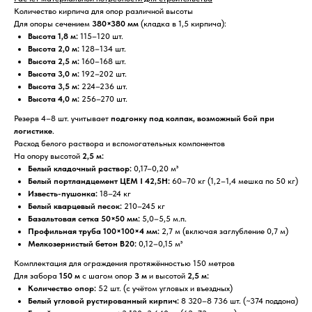
Количество кирпича для опор различной высоты
Для опоры сечением
380×380 мм
(кладка в 1,5 кирпича):
Высота 1,8 м:
115–120 шт.
Высота 2,0 м:
128–134 шт.
Высота 2,5 м:
160–168 шт.
Высота 3,0 м:
192–202 шт.
Высота 3,5 м:
224–236 шт.
Высота 4,0 м:
256–270 шт.
Резерв 4–8 шт. учитывает
подгонку под колпак, возможный бой при
логистике
.
Расход белого раствора и вспомогательных компонентов
На опору высотой
2,5 м:
Белый кладочный раствор:
0,17–0,20 м³
Белый портландцемент ЦЕМ I 42,5Н:
60–70 кг (1,2–1,4 мешка по 50 кг)
Известь-пушонка:
18–24 кг
Белый кварцевый песок:
210–245 кг
Базальтовая сетка 50×50 мм:
5,0–5,5 м.п.
Профильная труба 100×100×4 мм:
2,7 м (включая заглубление 0,7 м)
Мелкозернистый бетон В20:
0,12–0,15 м³
Комплектация для ограждения протяжённостью 150 метров
Для забора
150 м
с шагом опор
3 м
и высотой
2,5 м:
Количество опор:
52 шт. (с учётом угловых и въездных)
Белый угловой рустированный кирпич:
8 320–8 736 шт. (~374 поддона)