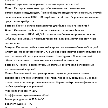
Вопрос:
Трудно ли поддерживать белый кирпич в чистоте?
Ответ:
Рустированная текстура обеспечивает автоматическое
самоочищение под дождём. При необходимости достаточно промыть струёй
воды из мини-мойки (100–120 бар) раз в 2–3 года. Агрессивные моющие
средства не требуются.
Вопрос:
Какой раствор применяется для белоснежного кирпича?
Ответ:
Используется белый кладочный состав на базе белого
портландцемента ЦЕМ I 42,5Н с известью и белым кварцевым песком.
Обычный серый цемент нежелателен, так как формирует неэстетичные
серые швы.
Вопрос:
Подходит ли белоснежный кирпич для климата Северо-Запада?
Ответ:
Да, морозоустойчивость F75 циклов гарантирует эксплуатационный
ресурс более 90 лет в условиях Санкт-Петербурга и Ленинградской
области с частыми оттепелями и повышенной влажностью.
Вопрос:
С какими архитектурными стилями сочетается белоснежный
рустированный кирпич?
Ответ:
Белоснежный цвет универсален: подходит для неоклассики,
скандинавского минимализма, хай-тека, прованса, средиземноморской
стилистики, контемпорари и эклектики. Служит нейтральным фоном для
любых дизайнерских решений.
Марка прочности: М-200
Коэффициент шумоизоляции: 48 дБ
Теплопроводность: 0,71 Вт/м*С
Водопоглощение: 11%
Пустотность: Полнотелый