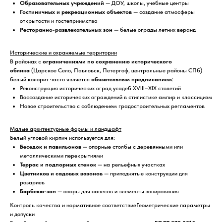
Образовательных учреждений
— ДОУ, школы, учебные центры
Гостиничных и рекреационных объектов
— создание атмосферы
открытости и гостеприимства
Ресторанно-развлекательных зон
— белые ограды летних веранд
Исторические и охраняемые территории
В районах с
ограничениями по сохранению исторического
облика
(Царское Село, Павловск, Петергоф, центральные районы СПб)
белый колорит часто является
обязательным предписанием
:
Реконструкция исторических оград усадеб XVIII–XIX столетий
Воссоздание исторических ограждений в стилистике ампир и классицизм
Новое строительство с соблюдением градостроительных регламентов
Малые архитектурные формы и ландшафт
Белый угловой кирпич используется для:
Беседок и павильонов
— опорные столбы с деревянными или
металлическими перекрытиями
Террас и подпорных стенок
— на рельефных участках
Цветников и садовых вазонов
— приподнятые конструкции для
розариев
Барбекю-зон
— опоры для навесов и элементы зонирования
Контроль качества и нормативное соответствиеГеометрические параметры
и допуски