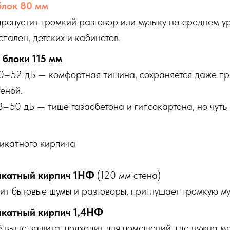
блок 80 мм
ропустит громкий разговор или музыку на среднем у
пален, детских и кабинетов.
блоки 115 мм
50–52 дБ — комфортная тишина, сохраняется даже пр
теной.
8–50 дБ — тише газаобетона и гипсокартона, но чуть
ликатного кирпича
икатный кирпич 1НФ
(120 мм стена)
т бытовые шумы и разговоры, приглушает громкую му
икатный кирпич 1,4НФ
 выше защита, подходит для помещений, где нужна 