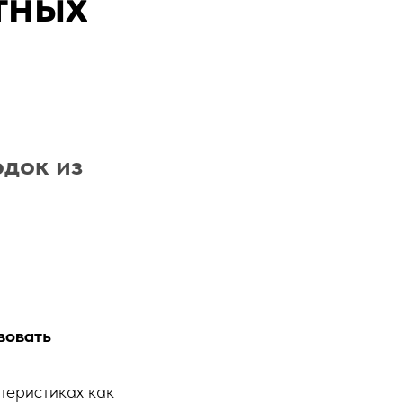
тных
одок из
вовать
ктеристиках как