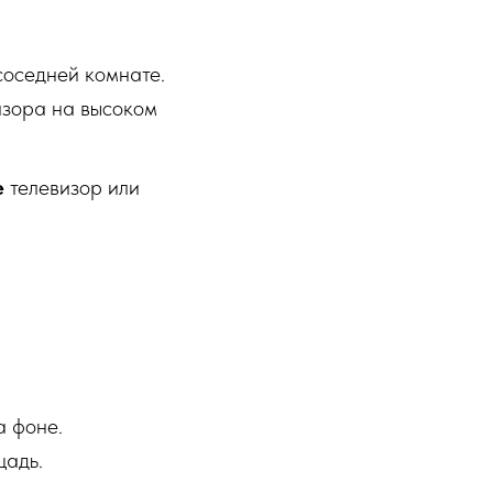
соседней комнате.
изора на высоком
е
телевизор или
а фоне.
щадь.