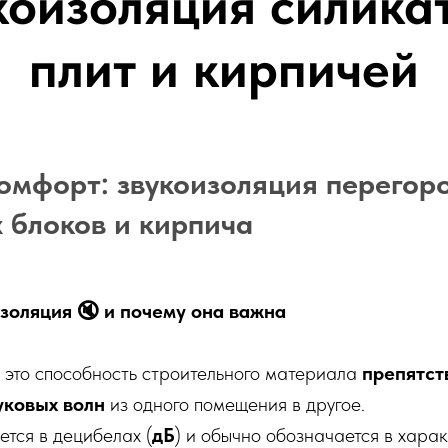
коизоляция силика
плит и кирпичей
омфорт: звукоизоляция перегор
 блоков и кирпича
изоляция 🔇 и почему она важна
это способность строительного материала
препятст
уковых волн
из одного помещения в другое.
ется в децибелах (
дБ
) и обычно обозначается в хара