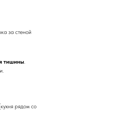
ыка за стеной
ня тишины
.
и.
кухня рядом со