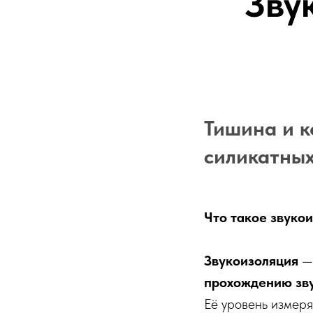
Зву
Тишина и к
силикатных
Что такое звуко
Звукоизоляция
— 
прохождению зв
Её уровень измеря