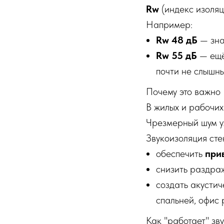
Rw
(индекс изоляц
Например:
Rw 48 дБ
— зна
Rw 55 дБ
— ещё 
почти не слышны
Почему это важно
В жилых и рабочи
Чрезмерный шум у
Звукоизоляция сте
обеспечить
при
снизить раздра
создать акусти
спальней, офис 
Как "работает" зв