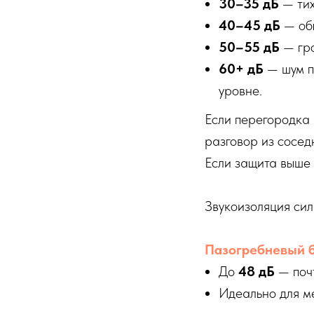
30–35 дБ
— тих
40–45 дБ
— обы
50–55 дБ
— гро
60+ дБ
— шум п
уровне.
Если перегородка
разговор из сосед
Если защита выше
Звукоизоляция сил
Пазогребневый б
До
48 дБ
— почт
Идеально для м