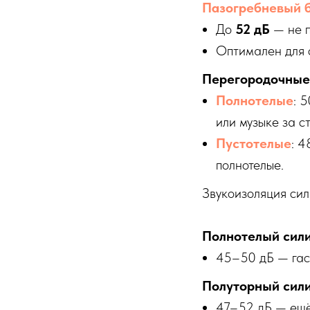
Пазогребневый 
До
52 дБ
— не п
Оптимален для с
Перегородочные 
Полнотелые
: 
или музыке за с
Пустотелые
: 4
полнотелые.
Звукоизоляция си
Полнотелый сил
45–50 дБ — гаси
Полуторный сил
47–52 дБ — ещё